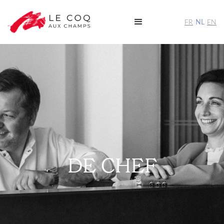
FR
NL
EN
I
I
DE CHEF